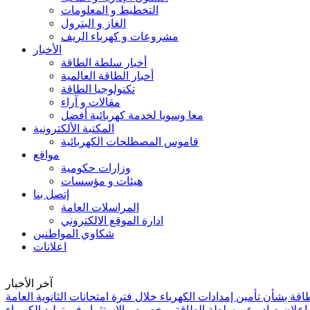
التخطيط و المعلومات
الغاز و البترول
مشروعات و كهرباء الريف
الأخبار
أخبار سلطة الطاقة
أخبار الطاقة العالمية
تكنولوجيا الطاقة
مقالات و آراء
معا وسويا لخدمة كهربائية أفضل
المكتبة الألكترونية
قاموس المصطلحات الكهربائية
مواقع
وزارات حكومية
هيئات و مؤسسات
إتصل بنا
المراسلات العامة
ادارة الموقع الالكتروني
شكاوي المواطنين
اعلانات
آخر الأخبار
ة بشأن تأمين إمدادات الكهرباء خلال فترة امتحانات الثانوية العامة
إعلان صادر عن سلطة الطاقة - بخصوص الاستثمار في توليد الكهرباء