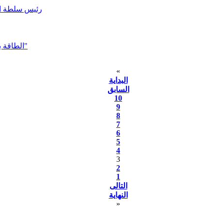
رئيس سلطة الط
الطاقة بصدد تنفيذ "خطة ترشيد استهلاك الكهرباء في القطاع الحكومي"
«
البداية
السابق
10
9
8
7
6
5
4
3
2
1
التالى
النهاية
»