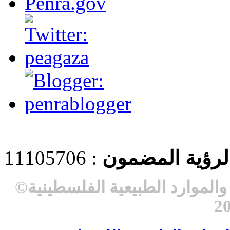
 لرؤية المضمون
: 11105706
لموارد الطبيعية الفلسطينية
©