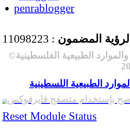
 لرؤية المضمون
: 11098223
لموارد الطبيعية الفلسطينية
©
موارد الطبيعية اللسطينية
صح بإستخدام متصفح فايرفوكس
Reset Module Status